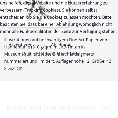
uns helfen, diese Website und die Nutzererfahrung zu
verbessern (Tracking Cookies). Sie können selbst
entscheiden, ob Sie die Cookies zulassen möchten. Bitte
beachten Sie, dass bei einer Ablehnung womöglich nicht
mehr alle Funktionalitäten der Seite zur Verfügung stehen.
Illustrationen auf hochwertigem Fine-Art-Papier von
Akzeptieren
Ablehnen
Hahnemühle (310 g/qm) mit K3-Tinten in
Weitere Informationen
|
Impressum
Museumsqualität. Jedes Bild ist handsigniert,
nummeriert und limitiert, Auflagenhöhe 12, Größe: 42
x 59,4 cm
Please feel free and contact me!