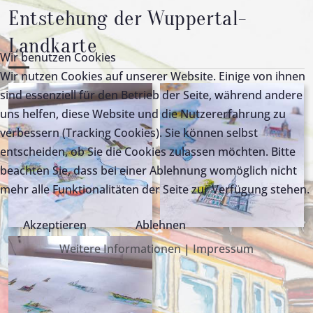
Entstehung der Wuppertal-
Landkarte
Wir benutzen Cookies
Wir nutzen Cookies auf unserer Website. Einige von ihnen
sind essenziell für den Betrieb der Seite, während andere
uns helfen, diese Website und die Nutzererfahrung zu
verbessern (Tracking Cookies). Sie können selbst
entscheiden, ob Sie die Cookies zulassen möchten. Bitte
beachten Sie, dass bei einer Ablehnung womöglich nicht
mehr alle Funktionalitäten der Seite zur Verfügung stehen.
Akzeptieren
Ablehnen
Weitere Informationen
|
Impressum