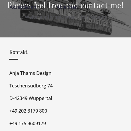
Please feel free and contact me!
Akzeptieren
Ablehnen
Weitere Informationen
|
Impressum
Kontakt
Anja Thams Design
Teschensudberg 74
D-42349 Wuppertal
+49 202 3179 800
+49 175 9609179