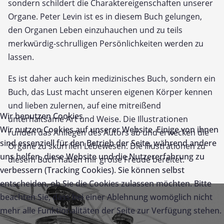
sondern schildert die Charaktereigenschaften unserer
Organe. Peter Levin ist es in diesem Buch gelungen,
den Organen Leben einzuhauchen und zu teils
merkwürdig-schrulligen Persönlichkeiten werden zu
lassen.
Es ist daher auch kein medizinisches Buch, sondern ein
Buch, das Lust macht unseren eigenen Körper kennen
und lieben zulernen, auf eine mitreißend
Wir benutzen Cookies
unterhaltsame Art und Weise. Die Illustrationen
Wir nutzen Cookies auf unserer Website. Einige von ihnen
runden das Anliegen des Autors ab und erwecken die
sind essenziell für den Betrieb der Seite, während andere
Organe zu skurrilen Lebewesen. Die Illustrationen zu
uns helfen, diese Website und die Nutzererfahrung zu
diesem Buch haben mir große Freude bereitet.
verbessern (Tracking Cookies). Sie können selbst
entscheiden, ob Sie die Cookies zulassen möchten. Bitte
beachten Sie, dass bei einer Ablehnung womöglich nicht
mehr alle Funktionalitäten der Seite zur Verfügung stehen.