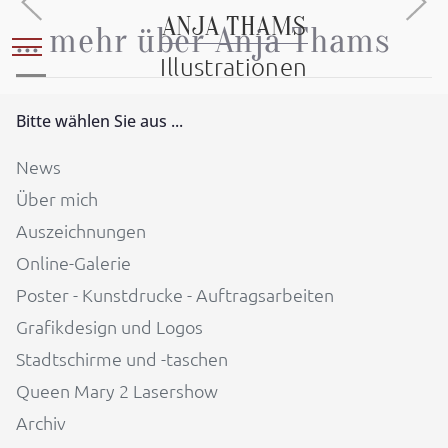
ANJA THAMS
... mehr über Anja Thams
Mobile Menu Toggle
Illustrationen
Bitte wählen Sie aus ...
News
Über mich
Auszeichnungen
Online-Galerie
Poster - Kunstdrucke - Auftragsarbeiten
Grafikdesign und Logos
Stadtschirme und -taschen
Queen Mary 2 Lasershow
Archiv