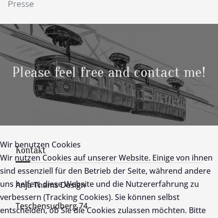
Presse
Please feel free and contact me!
Wir benutzen Cookies
Kontakt
Wir nutzen Cookies auf unserer Website. Einige von ihnen
sind essenziell für den Betrieb der Seite, während andere
uns helfen, diese Website und die Nutzererfahrung zu
Anja Thams Design
verbessern (Tracking Cookies). Sie können selbst
Teschensudberg 74
entscheiden, ob Sie die Cookies zulassen möchten. Bitte