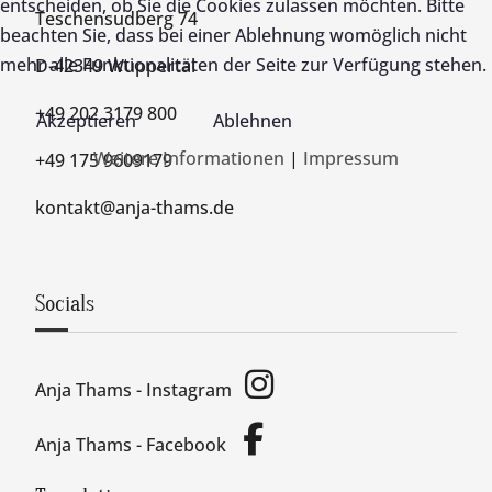
entscheiden, ob Sie die Cookies zulassen möchten. Bitte
Teschensudberg 74
beachten Sie, dass bei einer Ablehnung womöglich nicht
mehr alle Funktionalitäten der Seite zur Verfügung stehen.
D-42349 Wuppertal
+49 202 3179 800
Akzeptieren
Ablehnen
Weitere Informationen
|
Impressum
+49 175 9609179
kontakt@anja-thams.de
Socials
Anja Thams - Instagram
Anja Thams - Facebook