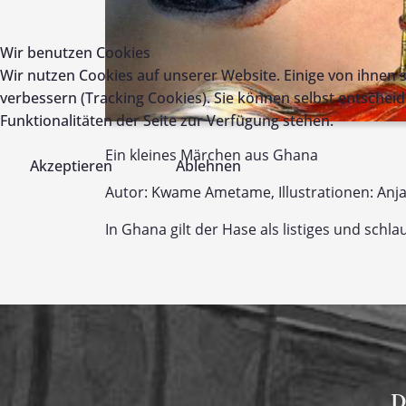
Wir benutzen Cookies
Wir nutzen Cookies auf unserer Website. Einige von ihnen s
verbessern (Tracking Cookies). Sie können selbst entscheid
Funktionalitäten der Seite zur Verfügung stehen.
Ein kleines Märchen aus Ghana
Akzeptieren
Ablehnen
Autor: Kwame Ametame, Illustrationen: Anj
In Ghana gilt der Hase als listiges und schl