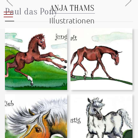
ANJA THAMS
Paul das Pony
Mobile Menu Toggle
Illustrationen