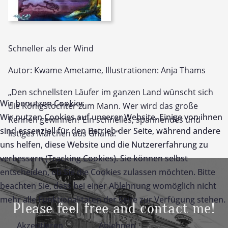
Schneller als der Wind
Autor: Kwame Ametame, Illustrationen: Anja Thams
„Den schnellsten Läufer im ganzen Land wünscht sich
Wir benutzen Cookies
die Königstochter zum Mann. Wer wird das große
Wir nutzen Cookies auf unserer Website. Einige von ihnen
Rennen gewinnen? Ein schnelles, spannendes und
sind essenziell für den Betrieb der Seite, während andere
listiges Märchen aus Ghana.“
uns helfen, diese Website und die Nutzererfahrung zu
verbessern (Tracking Cookies). Sie können selbst
entscheiden, ob Sie die Cookies zulassen möchten. Bitte
beachten Sie, dass bei einer Ablehnung womöglich nicht
mehr alle Funktionalitäten der Seite zur Verfügung stehen.
Please feel free and contact me!
Akzeptieren
Ablehnen